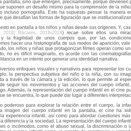
a pantalla, sino que emergen, precisamente, porque devienen 
 que suponen un desafío mismo para la comprensión de la niñez
 incluso pornografía. Esto ha supuesto pensar la manera e
e que desafían las formas de figuración que se institucionaliza
esto en pantalla a los niños y niñas desde sus orígenes. Y, ca
, 2018
;
Bácares, 2018
-
2024
) recae sobre ellos una mira
 y la fragilidad de unos cuerpos que, por las condiciones
os hacer una historiografía de sus modos de aparición, vale
ado, los niños y niñas que protagonizan filmes operan como un
to, no es difícil imaginarlo, es acorde con las cinematografí
litancia en un intento por generar una identidad narrativa.
diversos enfoques visuales y narrativos para representar los c
plo, la perspectiva subjetiva del niño o la niña, con su ima
a a través de la cámara y la edición, lo que permite al esp
e seguir los movimientos y las acciones del cuerpo infantil
o. Además, la representación del cuerpo infantil en el cine pu
 que se encuentra, lo que puede dar lugar a diferentes interpretac
o poderoso para explorar la relación entre el cuerpo, la infa
la imagen del cuerpo infantil en la pantalla, el cine ha si
 la experiencia infantil, así como para abordar cuestiones má
 la diferencia y la sociedad. La representación del cuerpo infant
es o incómodos, como el abuso sexual, la discriminación o 