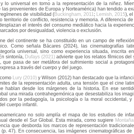
 y lo universal en torno a la representación de la niñez. Mien
te las provenientes de Europa y Norteamérica) han tendido a ex
egímenes de visibilidad (
Buckingham, 2011
;
Lemish, 2015
), e
territorio de conflicto, resistencia y memoria. A diferencia de 
esplazan el interés del consumo mediático hacia la experienci
marcados por desigualdad, violencia o exclusión.
ine del continente se ha constituido en un campo de reflexió
gico. Como señala Bácares (2024), las cinematografías lat
egoría universal, sino como experiencia situada, inscrita en
En sintonía,
Dufays (2021)
advierte que los relatos fílmicos del 
o, que pasa de ser metáfora del sufrimiento social a protagon
expresa a través del cuerpo y del juego.
s como
Lury (2010)
y Wilson (2012) han destacado que la infancia
mites de la representación adulta, una tensión que el cine lat
ue hablan desde los márgenes de la historia. En ese sentid
lobal una mirada contrahegemónica que desestabiliza los imagin
idos por la pedagogía, la psicología o la moral occidental, 
el cuerpo infantil.
inoamericano no solo amplía el mapa de los estudios de infa
sual desde el Sur Global. Esta mirada, como sugiere
Montaña
ncia que desborda los marcos de representación tradicionale
 (p. 47). En consecuencia, las imágenes cinematográficas de 