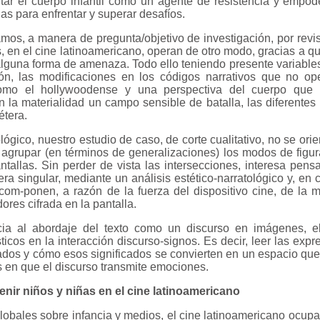
tar el cuerpo infantil como un agente de resistencia y empo
as para enfrentar y superar desafíos.
amos, a manera de pregunta/objetivo de investigación, por revi
, en el cine latinoamericano, operan de otro modo, gracias a qu
guna forma de amenaza. Todo ello teniendo presente variable
ión, las modificaciones en los códigos narrativos que no o
omo el hollywoodense y una perspectiva del cuerpo que e
 la materialidad un campo sensible de batalla, las diferentes
étera.
lógico, nuestro estudio de caso, de corte cualitativo, no se ori
 agrupar (en términos de generalizaciones) los modos de figu
ntallas. Sin perder de vista las intersecciones, interesa pens
ra singular, mediante un análisis estético-narratológico y, en
 com-ponen, a razón de la fuerza del dispositivo cine, de la 
ores cifrada en la pantalla.
cia al abordaje del texto como un discurso en imágenes, e
sticos en la interacción discurso-signos. Es decir, leer las ex
ficados y cómo esos significados se convierten en un espacio q
s en que el discurso transmite emociones.
nir niños y niñas en el cine latinoamericano
lobales sobre infancia y medios, el cine latinoamericano ocupa