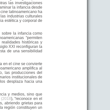
tras las investigaciones
aminar la infancia desde
l cine latinoamericano ha
las industrias culturales
a estética y corporal de
n sobre la infancia como
inoamericanas “permiten
 realidades históricas y
siglo XXI reconfiguran la
ista de una sensibilidad
 en el cine se convierte
inoamericano amplifica al
o, las producciones del
arios institucionales de
y los desplaza hacia una
ncia y medios, sino que
 (2018
), “reconoce en el
s, abriendo grietas para
la región constituyen un