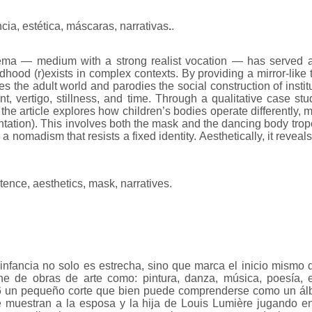
ncia, estética, máscaras, narrativas
.
.
nema — medium with a strong realist vocation — has served 
hood (r)exists in complex contexts. By providing a mirror-like
es the adult world and parodies the social construction of instit
nt, vertigo, stillness, and time. Through a qualitative case st
 the article explores how children’s bodies operate differently, 
ntation). This involves both the mask and the dancing body trop
 nomadism that resists a fixed identity. Aesthetically, it reveal
tence, aesthetics, mask, narratives.
a infancia no solo es estrecha, sino que marca el inicio mismo 
cine de obras de arte como: pintura, danza, música, poesía,
6 un pequeño corte que bien puede comprenderse como un álb
e muestran a la esposa y la hija de Louis Lumière jugando en