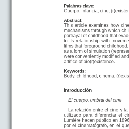
Palabras clave:
Cuerpo, infancia, cine, (r)existe
Abstract:
This article examines how ci
mechanisms through which child
portrayal of childhood that evad
to its relationship with moveme
films that foreground childhood,
as a form of simulation (represe
were conveniently modified and a
artifice of bio(r)existence.
Keywords:
Body, childhood, cinema, (r)exis
Introducción
El cuerpo, umbral del cine
La relación entre el cine y l
utilizado para diferenciar el 
Lumière hacen público en 189
por el cinematógrafo, en el qu