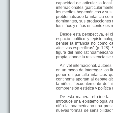
capacidad de articular lo local
internacionales (particularmen
los medios hegemónicos y sus r
problematizado la infancia como 
dominantes, sus producciones d
los niños y niñas en contextos 
Desde esta perspectiva, el c
espacio político y epistemoló
pensar la infancia no como cat
afectivas específicas” (p. 128). 
figura del niño latinoamerican
propia, donde la resistencia se 
A nivel internacional, autore
en un modo de interrogar los lí
poner en pantalla infancias q
continente aportan al debate g
la niñez, frecuentemente defin
comprensión estética y política d
De esta manera, el cine lat
introduce una epistemología vi
niño latinoamericano una prese
nuevas formas de sensibilidad”