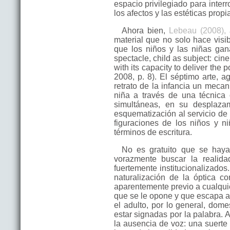
espacio privilegiado para interr
los afectos y las estéticas prop
Ahora bien,
Lebeau (2008),
a
material que no solo hace visi
que los niños y las niñas gan
spectacle, child as subject: cin
with its capacity to deliver the 
2008, p. 8). El séptimo arte, 
retrato de la infancia un mecan
niña a través de una técnica 
simultáneas, en su desplaza
esquematización al servicio de l
figuraciones de los niños y ni
términos de escritura.
No es gratuito que se haya
vorazmente buscar la realida
fuertemente institucionalizados
naturalización de la óptica c
aparentemente previo a cualquier
que se le opone y que escapa a 
el adulto, por lo general, dom
estar signadas por la palabra. 
la ausencia de voz: una suerte