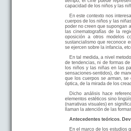
tiempo, el cine puede represen
capacidad de los niños y las niñ
En este contexto nos interes
cuerpos de los niños y las niñas
poder no creen que supongan al
las cinematografías de la reg
oposición a otros modelos c
sustancialismo que reconoce en
se ejercen sobre la infancia, etc
En tal medida, a nivel metodo
de tendencias, ni de formas de
los niños y las niñas en las pa
sensaciones-sentidos), de mane
que los cuerpos
se arman
, se
óptica, de la mirada de los cread
Dicho análisis hace referen
elementos estéticos sino lingüí
(narrativas visuales) en signi
llaman la atención de las forma
Antecedentes teóricos. Deve
En el marco de los estudios g