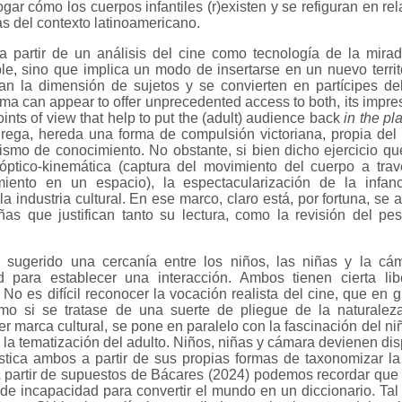
ogar cómo los cuerpos infantiles (r)existen y se refiguran en rel
ias del contexto latinoamericano.
 partir de un análisis del cine como tecnología de la mirad
ble, sino que implica un modo de insertarse en un nuevo territ
an la dimensión de sujetos y se convierten en partícipes del
ema can appear to offer unprecedented access to both, its impre
points of view that help to put the (adult) audience back
in the pla
agrega, hereda una forma de compulsión victoriana, propia del
ismo de conocimiento. No obstante, si bien dicho ejercicio que
óptico-kinemática (captura del movimiento del cuerpo a tr
miento en un espacio), la espectacularización de la inf
a industria cultural. En ese marco, claro está, por fortuna, se 
ñas que justifican tanto su lectura, como la revisión del p
 sugerido una cercanía entre los niños, las niñas y la cá
d para establecer una interacción. Ambos tienen cierta li
. No es difícil reconocer la vocación realista del cine, que en
omo si se tratase de una suerte de pliegue de la naturaleza
 marca cultural, se pone en paralelo con la fascinación del niñ
la tematización del adulto. Niños, niñas y cámara devienen dis
estica ambos a partir de sus propias formas de taxonomizar la
A partir de supuestos de Bácares (2024) podemos recordar que l
 de incapacidad para convertir el mundo en un diccionario. Ta