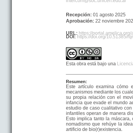
intercom@soc.unicen.edu.ar
Recepción:
01 agosto 2025
Aprobación:
22 noviembre 20
URL:
https://portal.amelica.or
DOI:
https://doi.org/10.51385/r
Esta obra está bajo una
Licenci
Resumen:
Este artículo examina cómo el
mecanismos mediante los cuales 
su propia relación con el movi
infancia que evade el mundo adu
estudio de caso cualitativo con
infantiles operan de manera dis
Esto implica tanto la máscara,
nomadismo que rehúye la idea d
artificio de bio(r)existencia.