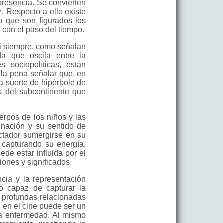
presencia. Se convierten
. Respecto a ello existe
n que son figurados los
n con el paso del tiempo.
si siempre, como señalan
da que oscila entre la
 sociopolíticas, están
 la pena señalar que, en
a suerte de hipérbole de
as del subcontinente que
uerpos de los niños y las
ginación y su sentido de
ectador sumergirse en su
, capturando su energía,
ede estar influida por el
iones y significados.
ncia y la representación
do capaz de capturar la
s profundas relacionadas
il en el cine puede ser un
la enfermedad. Al mismo