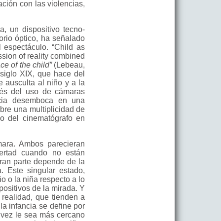
ación con las violencias,
a, un dispositivo tecno-
orio óptico, ha señalado
 espectáculo. “Child as
ssion of reality combined
ce of the child”
(Lebeau,
 siglo XIX, que hace del
 ausculta al niño y a la
avés del uso de cámaras
ancia desemboca en una
abre una multiplicidad de
eso del cinematógrafo en
mara. Ambos parecieran
bertad cuando no están
 gran parte depende de la
. Este singular estado,
o o la niña respecto a lo
positivos de la mirada. Y
 realidad, que tienden a
a infancia se define por
l vez le sea más cercano