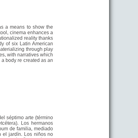
as a means to show the
 tool, cinema enhances a
utionalized reality thanks
udy of six Latin American
materializing through play
es, with narratives which
s a body re created as an
del séptimo arte (término
 etcétera). Los hermanos
um de familia, mediado
 el jardín. Los niños no