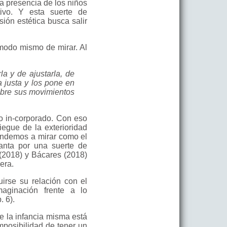
la presencia de los niños
tivo. Y esta suerte de
sión estética busca salir
 modo mismo de mirar. Al
la y de ajustarla, de
ia justa y los pone en
obre sus movimientos
to in-corporado. Con eso
liegue de la exterioridad
rendemos a mirar como el
canta por una suerte de
(2018) y Bácares (2018)
era.
irse su relación con el
aginación frente a lo
 6).
e la infancia misma está
imposibilidad de tener un