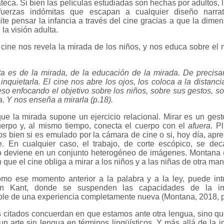
teca. Si bien las películas estudiadas son hechas por adultos, 
 fuerzas indómitas que escapan a cualquier diseño narra
te pensar la infancia a través del cine gracias a que la dimen
la visión adulta.
 cine nos revela la mirada de los niños, y nos educa sobre el
ta es de la mirada, de la educación de la mirada. De precisar
 inquietarla. El cine nos abre los ojos, los coloca a la distanc
so enfocando el objetivo sobre los niños, sobre sus gestos, s
ia. Y nos enseña a mirarla (p.18).
e la mirada supone un ejercicio relacional. Mirar es un ges
erpo y, al mismo tiempo, conecta el cuerpo con el
afuera
. P
mos bien si es emulado por la cámara de cine o si, hoy día, ap
re. En cualquier caso, el trabajo, de corte escópico, se de
 deviene en un conjunto heterogéneo de imágenes. Montana 
que el cine obliga a mirar a los niños y a las niñas de otra man
omo ese momento anterior a la palabra y a la ley, puede intu
en Kant, donde se suspenden las capacidades de la im
le de una experiencia completamente nueva (Montana, 2018, p.
citados concuerdan en que estamos ante otra lengua, sino qu
 un arte sin lengua en términos lingüísticos. Y más allá de la 