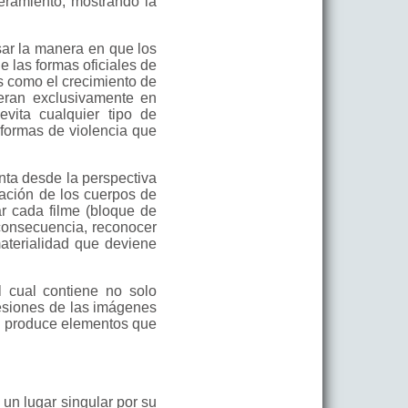
deramiento, mostrando la
sar la manera en que los
e las formas oficiales de
s como el crecimiento de
peran exclusivamente en
vita cualquier tipo de
 formas de violencia que
enta desde la perspectiva
ración de los cuerpos de
ar cada filme (bloque de
 consecuencia, reconocer
materialidad que deviene
l cual contiene no solo
presiones de las imágenes
ue produce elementos que
 un lugar singular por su