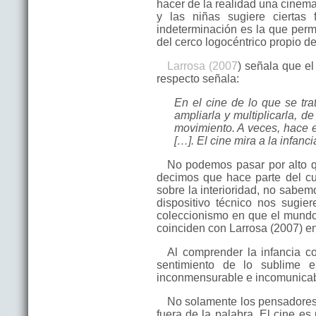
hacer de la realidad una cinema
y las niñas sugiere ciertas
indeterminación es la que permi
del cerco logocéntrico propio de 
Larrosa (2007
) señala que el
respecto señala:
En el cine de lo que se tra
ampliarla y multiplicarla, de
movimiento. A veces, hace e
[…]. El cine mira a la infanc
No podemos pasar por alto qu
decimos que hace parte del cu
sobre la interioridad, no sabe
dispositivo técnico nos sugie
coleccionismo en que el mundo
coinciden con Larrosa (2007) en 
Al comprender la infancia c
sentimiento de lo sublime 
inconmensurable e incomunicab
No solamente los pensadores 
fuera de la palabra. El cine es