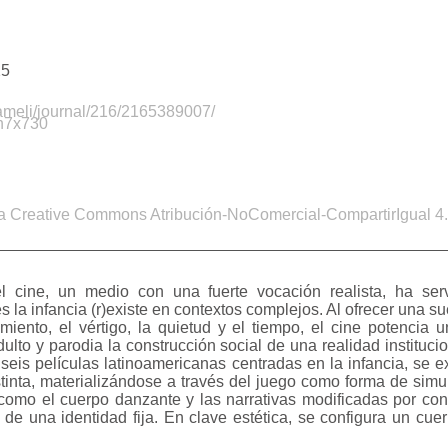
25
g/ameli/journal/216/2165389007/
qn7x730
a Creative Commons Atribución-NoComercial-CompartirIgual 4.0
 cine, un medio con una fuerte vocación realista, ha servi
la infancia (r)existe en contextos complejos. Al ofrecer una su
miento, el vértigo, la quietud y el tiempo, el cine potencia 
lto y parodia la construcción social de una realidad instituci
 seis películas latinoamericanas centradas en la infancia, se 
tinta, materializándose a través del juego como forma de simul
 como el cuerpo danzante y las narrativas modificadas por con
e una identidad fija. En clave estética, se configura un cu